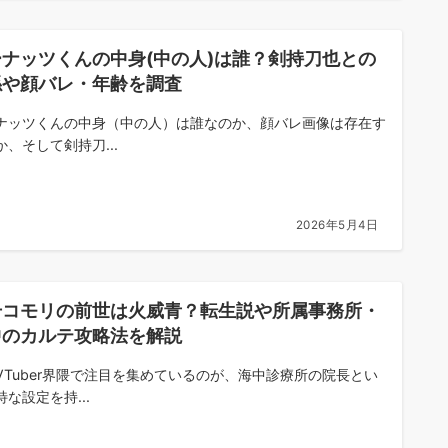
ーナッツくんの中身(中の人)は誰？剣持刀也との
係や顔バレ・年齢を調査
ナッツくんの中身（中の人）は誰なのか、顔バレ画像は存在す
か、そして剣持刀...
2026年5月4日
升コモリの前世は火威青？転生説や所属事務所・
中のカルテ攻略法を解説
VTuber界隈で注目を集めているのが、海中診療所の院長とい
な設定を持...