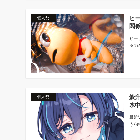
ピ
個人勢
関
ピー
るの
鮫
個人勢
水
最近
う独特