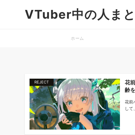
VTuber中の人ま
ホーム
花
REJECT
齢
花前
して