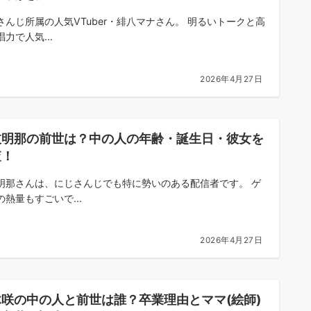
さんじ所属の人気VTuber・緋八マナさん。 明るいトークと高
力で人気...
2026年4月27日
枝明那の前世は？中の人の年齢・誕生日・彼女を
査！
明那さんは、にじさんじでも特に勢いのある配信者です。 ゲ
の熱量もすごいで...
2026年4月27日
木咲の中の人と前世は誰？卒業理由とママ(絵師)