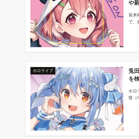
や
笹木
で、
兎
ホロライブ
を
ホロ
世（中