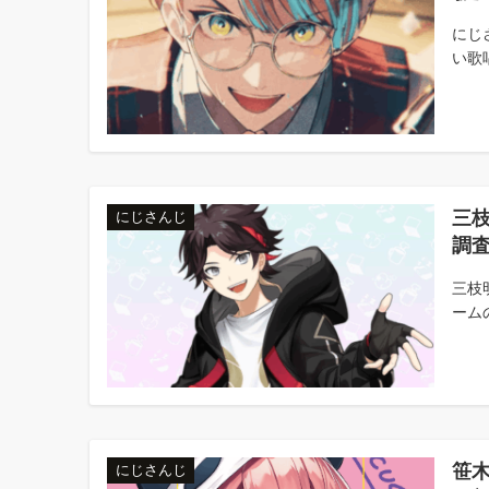
にじ
い歌唱
三
にじさんじ
調
三枝
ーム
笹
にじさんじ