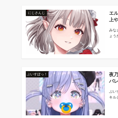
エ
にじさんじ
上
みな
ょうか
夜
ぶいすぽっ！
バ
ぶい
キルと