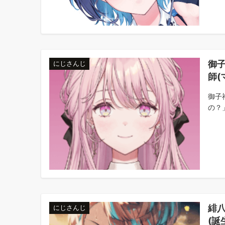
御
にじさんじ
師(
御子
の？」
緋
にじさんじ
(誕