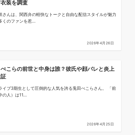
新衣装を調査
咲さんは、関西弁の軽快なトークと自由な配信スタイルが魅力
多くのファンを惹...
2026年4月26日
田ぺこらの前世と中身は誰？彼氏や顔バレと炎上
検証
ライブ3期生として圧倒的な人気を誇る兎田ぺこらさん。 「前
の人）は11...
2026年4月25日