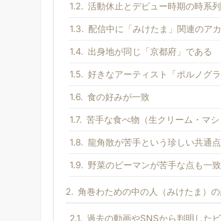
1.2.
活動休止とデビュー時期の時系列
1.3.
配信中に「みけたま」関連のアカ
1.4.
出身地が同じ「京都府」である
1.5.
好きなアーティスト「ポルノグラ
1.6.
食の好みが一致
1.7.
苦手な食べ物（生クリーム・マシ
1.8.
龍角散が苦手という珍しい共通点
1.9.
野菜のピーマンが苦手な点も一致
2.
角巻わための中の人（みけたま）の
2.1.
過去の動画やSNSから判明した