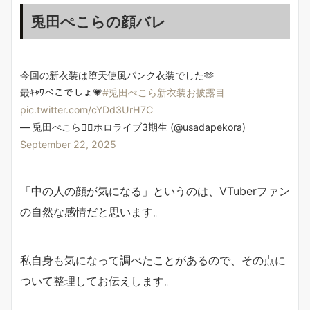
兎田ぺこらの顔バレ
今回の新衣装は堕天使風パンク衣装でした🫶
最ｷｬﾜぺこでしょ💗
#兎田ぺこら新衣装お披露目
pic.twitter.com/cYDd3UrH7C
— 兎田ぺこら👯‍♀️ホロライブ3期生 (@usadapekora)
September 22, 2025
「中の人の顔が気になる」というのは、VTuberファン
の自然な感情だと思います。
私自身も気になって調べたことがあるので、その点に
ついて整理してお伝えします。