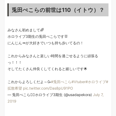
兎田ぺこらの前世は110（イトウ）？
みなさん初めまして🌈
ホロライブ3期生の兎田ぺこらです🐰
にんじん🥕が大好きでいつも持ち歩いてるの！
これからみなさんと楽しい時間を過ごせるように頑張る
っ！！！
そしてたくさん仲良くしてくれると嬉しいです🌟
これからよろしくだよ～🥳
#兎田ぺこら
#Vtuber
#ホロライブ
#
拡散希望
pic.twitter.com/Das8pU91PO
— 兎田ぺこら👯‍♀️ホロライブ3期生 (@usadapekora)
July 7,
2019