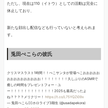
ただし、現在は110（イトウ）としての活動は完全に
休止しており、
新たな顔出し配信なども行っていないと考えられま
す。
兎田ぺこらの彼氏
クリスマスラスト1時間！！ぺこサンタが登場ぺこおおおおお
おおおおおおおおおお！！！！！！！！久しぶりのASMRで
癒しの時間をプレゼントフォー・ユ
ー！！！！！！！！！！！！！2025も最高だったよ
ね？？？？メリクリー！
https://t.co/L75YQZi09x
— 兎田ぺこら👯‍♀️ホロライブ3期生 (@usadapekora)