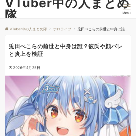
VTuber中の人まとめ
隊
Menu
VTuber中の人まとめ隊
ホロライブ
兎田ぺこらの前世と中身は誰？彼氏や顔バレと炎上を検証
兎田ぺこらの前世と中身は誰？彼氏や顔バレ
と炎上を検証
2026年4月25日